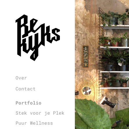
Stek 
Over
Contact
Portfolio
Stek voor je Plek
Puur Wellness