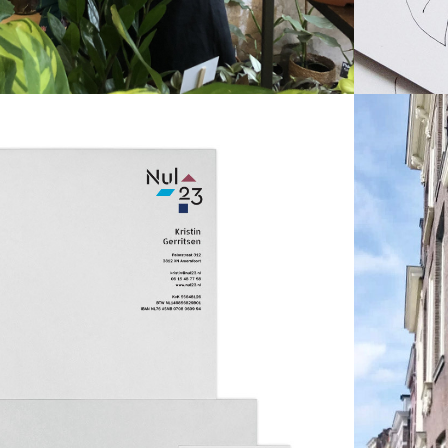
Nul23
H